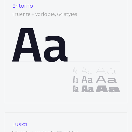
Entorno
1 fuente + variable, 64 styles
Luska