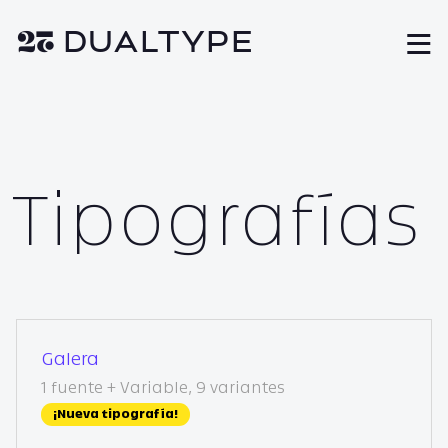
❦ DUAL
TYPE
M
Tipografías
Galera
1 fuente + Variable, 9 variantes
¡Nueva tipografía!